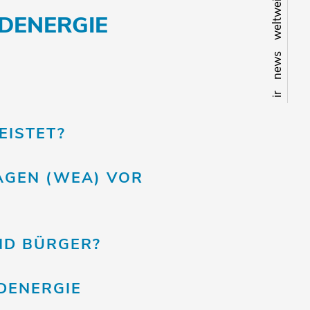
weltweit
DENERGIE
news
ir
EISTET?
AGEN (WEA) VOR
ND BÜRGER?
DENERGIE