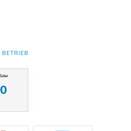
 BETRIEB
Solar
00