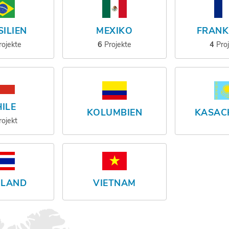
ILIEN
MEXIKO
FRANK
rojekte
6
Projekte
4
Pro
ILE
KOLUMBIEN
KASAC
rojekt
ILAND
VIETNAM