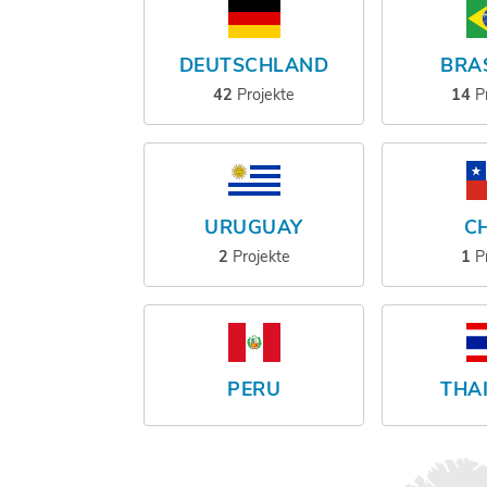
DEUTSCHLAND
BRAS
42
Projekte
14
P
URUGUAY
CH
2
Projekte
1
P
PERU
THA