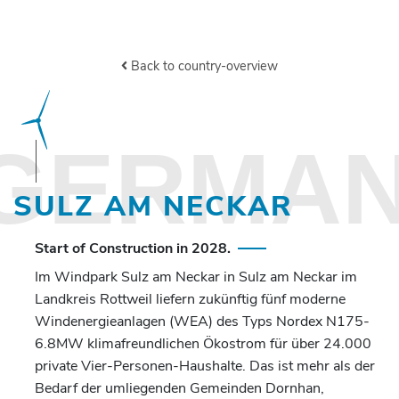
Back to country-overview
GERMA
SULZ AM NECKAR
Start of Construction in 2028.
Im
Windpark
Sulz am Neckar
in
Sulz am Neckar
im
Landkreis R
ottweil
liefern zukünftig
fünf
moderne
Windenergieanlagen (WEA) des Typs
Nordex N175-
6.8MW
klimafreundlichen Ökostrom für über
2
4
.000
private
Vier
-Personen-Haushalte. Das ist mehr als der
Bedarf der umliegenden
Gemeinden
Dornhan,